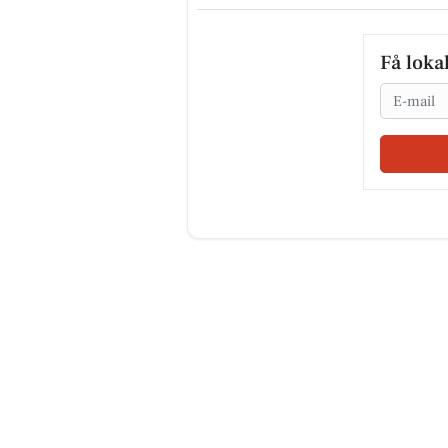
Få loka
Email