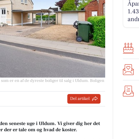
Åpar
1.43
andr
som er en af de dyreste boliger til salg i Uldum. Boligen
Del artikel
 den seneste uge i Uldum. Vi giver dig her det
er der er tale om og hvad de koster.