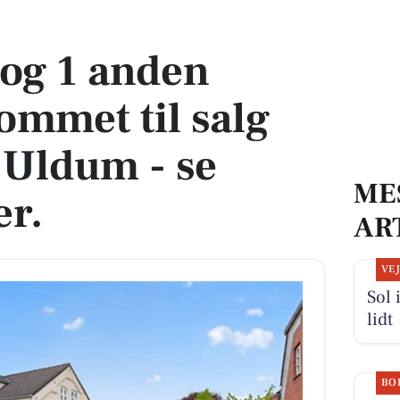
t til salg denne uge i Uldum - se boligerne her.
og 1 anden
ommet til salg
 Uldum - se
ME
er.
AR
VE
Sol 
lidt
BO