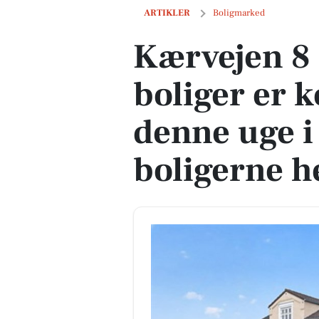
Kærvejen 8 og 1 anden boliger er komme
ARTIKLER
Boligmarked
Kærvejen 8 
boliger er k
denne uge i
boligerne h