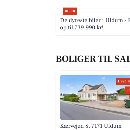
BILER
De dyreste biler i Uldum - P
op til 739.990 kr!
BOLIGER TIL SA
1.995.0
2
Kærvejen 8, 7171 Uldum