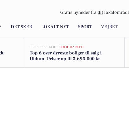
Gratis nyheder fra
dit
lokalområde
V
DET SKER
LOKALT NYT
SPORT
VEJRET
05-08-2026 13:01 |
BOLIGMARKED
dt
Top 6 over dyreste boliger til salg i
Uldum. Priser op til 3.695.000 kr