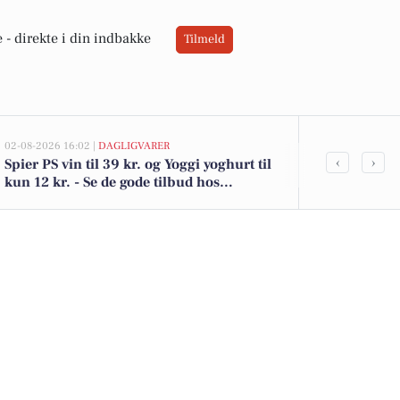
 -
direkte i din indbakke
Tilmeld
02-08-2026 16:02 |
DAGLIGVARER
02-08-2026 15:08
‹
›
Spier PS vin til 39 kr. og Yoggi yoghurt til
Åparken 11 i
kun 12 kr. - Se de gode tilbud hos
- se køberen
DagliBrugsen