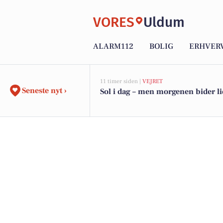
VORES
Uldum
ALARM112
BOLIG
ERHVER
11 timer siden |
VEJRET
Seneste nyt ›
Sol i dag – men morgenen bider li