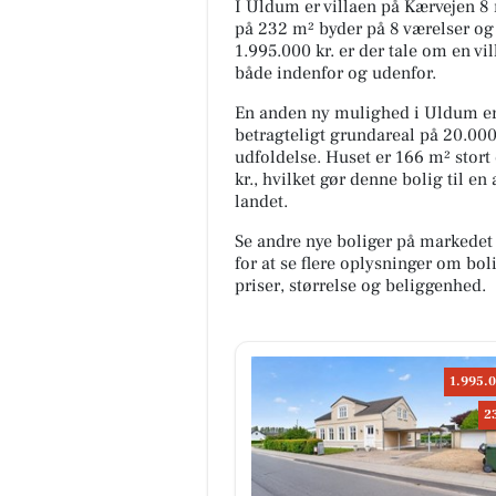
I Uldum er villaen på Kærvejen 8 
på 232 m² byder på 8 værelser og 
1.995.000 kr. er der tale om en vil
både indenfor og udenfor.
En anden ny mulighed i Uldum er
betragteligt grundareal på 20.000
udfoldelse. Huset er 166 m² stort 
kr., hvilket gør denne bolig til e
landet.
Se andre nye boliger på markedet
for at se flere oplysninger om b
priser, størrelse og beliggenhed.
1.995.0
2