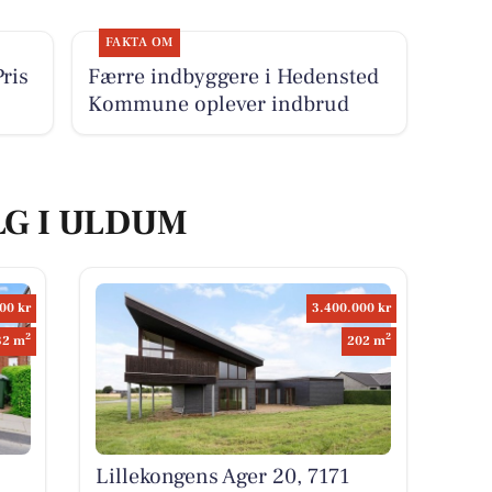
FAKTA OM
ris
Færre indbyggere i Hedensted
Kommune oplever indbrud
LG I ULDUM
00 kr
3.400.000 kr
2
2
32 m
202 m
Lillekongens Ager 20, 7171