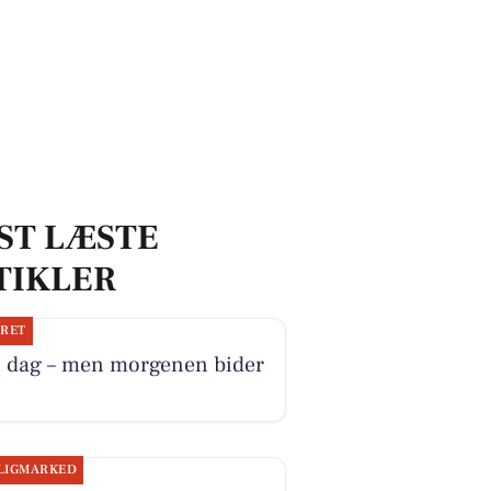
ST LÆSTE
TIKLER
JRET
i dag – men morgenen bider
LIGMARKED