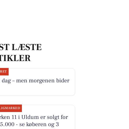
ST LÆSTE
TIKLER
JRET
i dag – men morgenen bider
LIGMARKED
ken 11 i Uldum er solgt for
5.000 - se køberen og 3