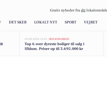
Gratis nyheder fra
dit
lokalområde
V
DET SKER
LOKALT NYT
SPORT
VEJRET
05-08-2026 13:01 |
BOLIGMARKED
dt
Top 6 over dyreste boliger til salg i
Uldum. Priser op til 3.695.000 kr