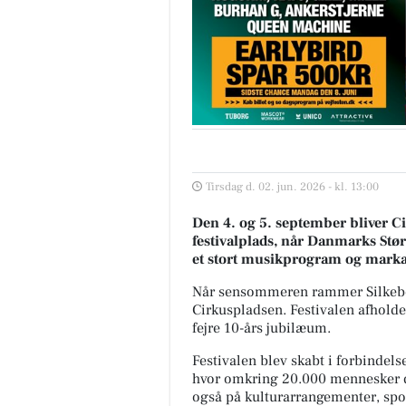
Tirsdag d. 02. jun. 2026 - kl. 13:00
Den 4. og 5. september bliver C
festivalplads, når Danmarks Stø
et stort musikprogram og markan
Når sensommeren rammer Silkeborg
Cirkuspladsen. Festivalen afholde
fejre 10-års jubilæum.
Festivalen blev skabt i forbindel
hvor omkring 20.000 mennesker d
også på kulturarrangementer, spor