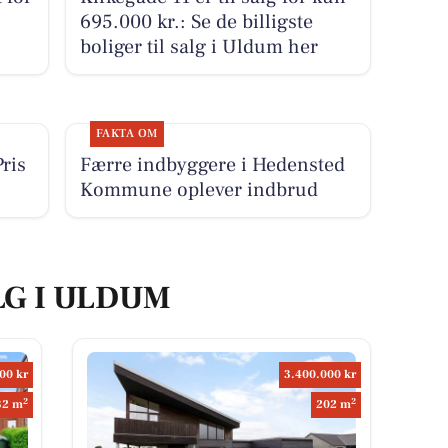
3
695.000 kr.: Se de billigste
boliger til salg i Uldum her
FAKTA OM
ris
Færre indbyggere i Hedensted
Kommune oplever indbrud
LG I ULDUM
00 kr
3.400.000 kr
2
2
32 m
202 m