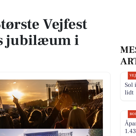
 jubilæum i Silkeborg
ørste Vejfest
s jubilæum i
ME
AR
VE
Sol 
lidt
BO
Åpar
1.43