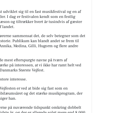
 udviklet sig til en fast musikfestival og en af
er. I dag er festivalen kendt som en festlig
æson og tiltrækker hvert år tusindvis af gæster
f landet.
ngørerne sammensat det, de selv betegner som det
istorie. Publikum kan blandt andet se frem til
Annika, Medina, Gilli, Hugorm og flere andre
 de mest efterspurgte navne på tværs af
ærke på interessen, at vi ikke har ramt helt ved
 Danmarks Største Vejfest.
store interesse.
Vejfesten er ved at bide sig fast som en
 jubilæumsåret og det stærke musikprogram, der
 siger han.
gørerne på nuværende tidspunkt omkring dobbelt
dste år, og der er allerede solgt mere end 8.000