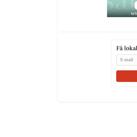
Få loka
Email