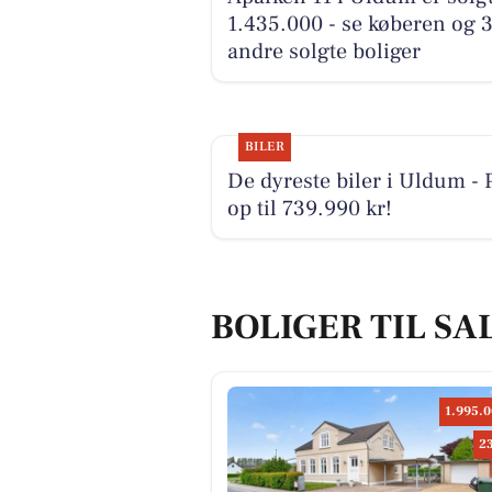
1.435.000 - se køberen og 
andre solgte boliger
BILER
De dyreste biler i Uldum - P
op til 739.990 kr!
BOLIGER TIL SA
1.995.0
2