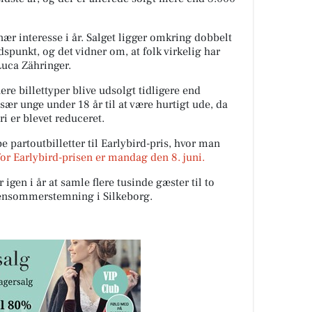
inær interesse i år. Salget ligger omkring dobbelt
spunkt, og det vidner om, at folk virkelig har
 Luca Zähringer.
ere billettyper blive udsolgt tidligere end
sær unge under 18 år til at være hurtigt ude, da
ri er blevet reduceret.
e partoutbilletter til Earlybird-pris, hvor man
or Earlybird-prisen er mandag den 8. juni.
igen i år at samle flere tusinde gæster til to
ensommerstemning i Silkeborg.