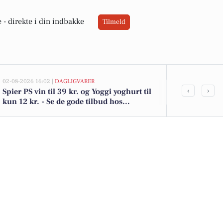
 -
direkte i din indbakke
Tilmeld
02-08-2026 16:02 |
DAGLIGVARER
02-08-2026 15:08
‹
›
Spier PS vin til 39 kr. og Yoggi yoghurt til
Åparken 11 i
kun 12 kr. - Se de gode tilbud hos
- se køberen
DagliBrugsen