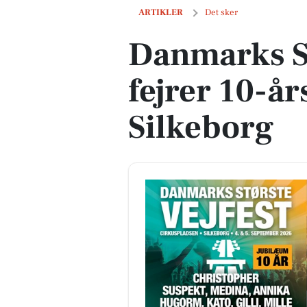
Danmarks Største Vejfest fejrer 10-års
ARTIKLER
Det sker
Danmarks St
fejrer 10-år
Silkeborg