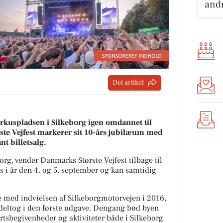
andr
Del artikel
irkuspladsen i Silkeborg igen omdannet til
rste Vejfest markerer sit 10-års jubilæum med
t billetsalg.
, vender Danmarks Største Vejfest tilbage til
s i år den 4. og 5. september og kan samtidig
se med indvielsen af Silkeborgmotorvejen i 2016,
eltog i den første udgave. Dengang bød byen
tsbegivenheder og aktiviteter både i Silkeborg