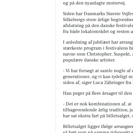
og på den nyanlagte motorvej.
Siden har Danmarks Største Vejfest
Silkeborgs store årlige begivenhed
afslutning på den danske festivals
fra både lokalområdet og resten a
I anledning af jubilæet har arra
stærkeste program i festivalens h
navne som Christopher, Suspekt, 
populære danske artister.
- Vi har forsøgt at samle nogle af
generationer, og vi kan tydeligt m
siden af, siger Luca Zähringer fra
Han peger på flere årsager til den 
- Det er nok kombinationen af, at 
tilbagevendende årlig tradition,
har sat ekstra fart på billetsalget,
Billetsalget ligger ifølge arran
så højt som på samme tidspunkt si