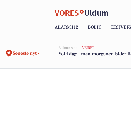
VORES
Uldum
ALARM112
BOLIG
ERHVER
3 timer siden |
VEJRET
Seneste nyt ›
Sol i dag – men morgenen bider li