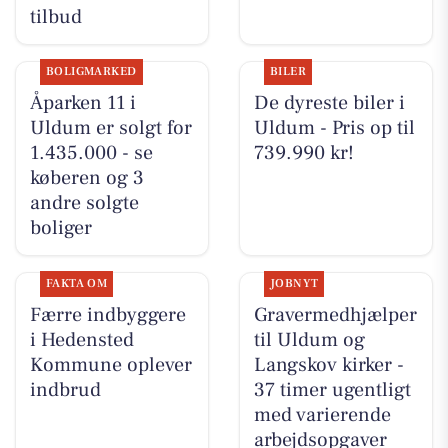
tilbud
BOLIGMARKED
BILER
Åparken 11 i
De dyreste biler i
Uldum er solgt for
Uldum - Pris op til
1.435.000 - se
739.990 kr!
køberen og 3
andre solgte
boliger
FAKTA OM
JOBNYT
Færre indbyggere
Gravermedhjælper
i Hedensted
til Uldum og
Kommune oplever
Langskov kirker -
indbrud
37 timer ugentligt
med varierende
arbejdsopgaver