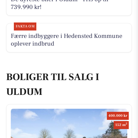
739.990 kr!
FAKTA OM
Færre indbyggere i Hedensted Kommune
oplever indbrud
BOLIGER TIL SALG I
ULDUM
400.000 kr
2
152 m