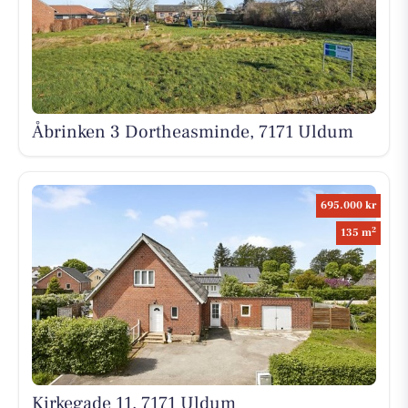
Åbrinken 3 Dortheasminde, 7171 Uldum
695.000 kr
2
135 m
Kirkegade 11, 7171 Uldum