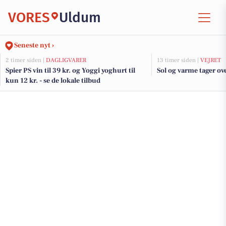
VORES
Uldum
Seneste nyt ›
2 timer siden |
DAGLIGVARER
13 timer siden |
VEJRET
Spier PS vin til 39 kr. og Yoggi yoghurt til
Sol og varme tager ove
kun 12 kr. - se de lokale tilbud