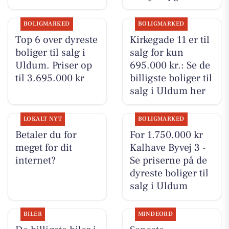
BOLIGMARKED
BOLIGMARKED
Top 6 over dyreste
Kirkegade 11 er til
boliger til salg i
salg for kun
Uldum. Priser op
695.000 kr.: Se de
til 3.695.000 kr
billigste boliger til
salg i Uldum her
LOKALT NYT
BOLIGMARKED
Betaler du for
For 1.750.000 kr
meget for dit
Kalhave Byvej 3 -
internet?
Se priserne på de
dyreste boliger til
salg i Uldum
BILER
MINDEORD