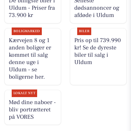
De billigste biler i
Seneste
Uldum - Priser fra
dødsannoncer og
73.900 kr
afdøde i Uldum
BOLIGMARKED
BILER
Kærvejen 8 og 1
Pris op til 739.990
anden boliger er
kr! Se de dyreste
kommet til salg
biler til salg i
denne uge i
Uldum
Uldum - se
boligerne her.
LOKALT NYT
Mød dine naboer -
bliv portrætteret
på VORES