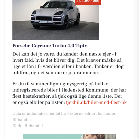
kr. 1.600.000
Porsche Cayenne Turbo 4,0 Tiptr.
Det kan det jo være, du kender den næste ejer - i
hvert fald, hvis det bliver dig. Det kræver måske så
lige et lån i friværdien eller i banken. Tanker er dog
toldfrie, og det samme er jo drømmene.
Er du til sammenligning nysgerrig på hvilke
indregistrerede biler i Hedensted Kommune, der har
flest hestekræfter, så tjek også lige denne liste. Der
er også elbiler på listen:
tjekbil.dk/biler-med-flest-hk
Data er automatisk hentet fra eksterne kilder, herunder
Bilhandel.
Kilde: Bilhandel