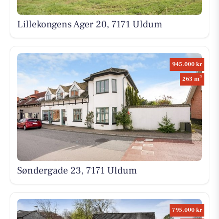
Lillekongens Ager 20, 7171 Uldum
945.000 kr
2
263 m
Søndergade 23, 7171 Uldum
795.000 kr