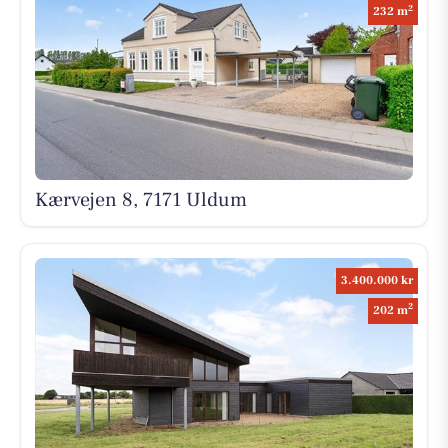
2
232 m
Kærvejen 8, 7171 Uldum
3.400.000 kr
2
202 m