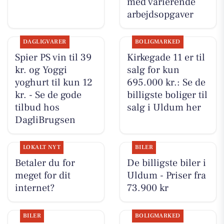
med varierende
arbejdsopgaver
DAGLIGVARER
BOLIGMARKED
Spier PS vin til 39
Kirkegade 11 er til
kr. og Yoggi
salg for kun
yoghurt til kun 12
695.000 kr.: Se de
kr. - Se de gode
billigste boliger til
tilbud hos
salg i Uldum her
DagliBrugsen
LOKALT NYT
BILER
Betaler du for
De billigste biler i
meget for dit
Uldum - Priser fra
internet?
73.900 kr
BILER
BOLIGMARKED