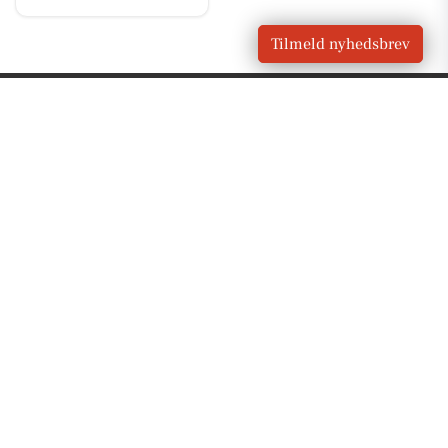
Tilmeld nyhedsbrev
VORES
Uldum
OM VORES DIGITAL
Om os
For annoncører
Vilkår og Privatlivspolitik
Kontakt VORES Digital
Administrer samtykke