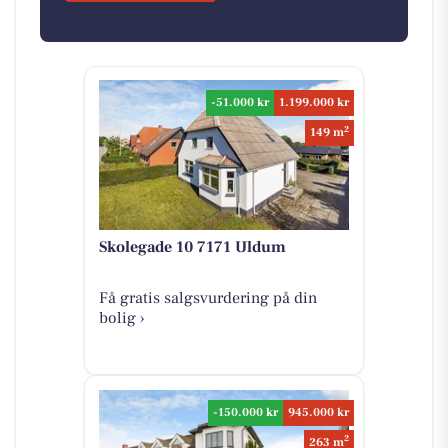
-51.000 kr
1.199.000 kr
2
149 m
Skolegade 10 7171 Uldum
Få gratis salgsvurdering på din
bolig ›
-150.000 kr
945.000 kr
2
263 m