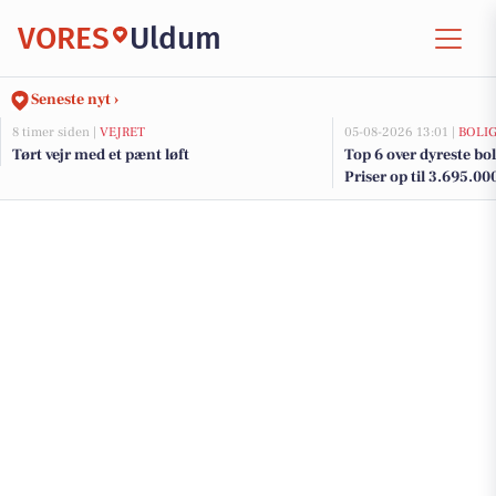
VORES
Uldum
Seneste nyt ›
8 timer siden |
VEJRET
05-08-2026 13:01 |
BOLI
Tørt vejr med et pænt løft
Top 6 over dyreste bol
Priser op til 3.695.00