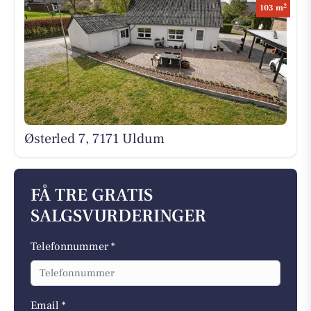
2
103 m
Østerled 7, 7171 Uldum
FÅ TRE GRATIS
SALGSVURDERINGER
Telefonnummer *
Email *