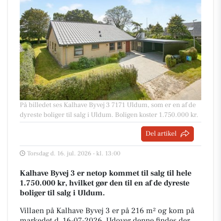
På billedet ses Kalhave Byvej 3 7171 Uldum, som er en af de
dyreste boliger til salg i Uldum. Boligen koster 1.750.000 kr.
Del artikel
Torsdag d. 16. jul. 2026 - kl. 13:00
Kalhave Byvej 3 er netop kommet til salg til hele
1.750.000 kr, hvilket gør den til en af de dyreste
boliger til salg i Uldum.
Villaen på Kalhave Byvej 3 er på 216 m² og kom på
markedet d. 16-07-2026. Udover denne findes der