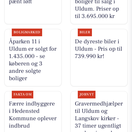
pænt løft
boliger til salg i
Uldum. Priser op
til 3.695.000 kr
BOLIGMARKED
BILER
Åparken 11 i
De dyreste biler i
Uldum er solgt for
Uldum - Pris op til
1.435.000 - se
739.990 kr!
køberen og 3
andre solgte
boliger
FAKTA OM
JOBNYT
Færre indbyggere
Gravermedhjælper
i Hedensted
til Uldum og
Kommune oplever
Langskov kirker -
indbrud
37 timer ugentligt