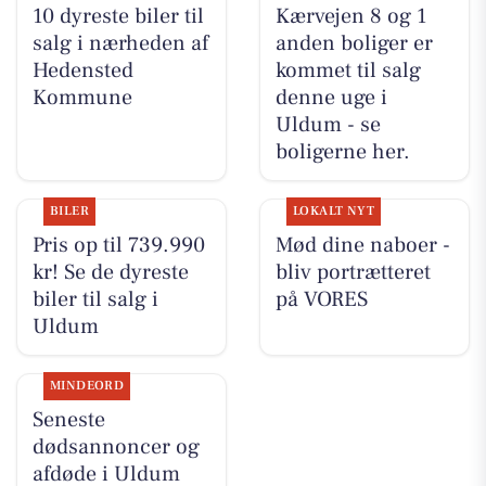
10 dyreste biler til
Kærvejen 8 og 1
salg i nærheden af
anden boliger er
Hedensted
kommet til salg
Kommune
denne uge i
Uldum - se
boligerne her.
BILER
LOKALT NYT
Pris op til 739.990
Mød dine naboer -
kr! Se de dyreste
bliv portrætteret
biler til salg i
på VORES
Uldum
MINDEORD
Seneste
dødsannoncer og
afdøde i Uldum