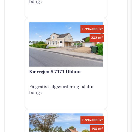
bolig ›
1.995.000 kr
2
232 m
Kærvejen 8 7171 Uldum
Få gratis salgsvurdering på din
bolig ›
1.895.000 kr
2
195 m