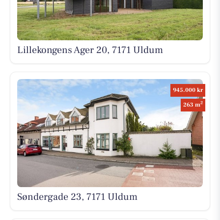
Lillekongens Ager 20, 7171 Uldum
945.000 kr
2
263 m
Søndergade 23, 7171 Uldum