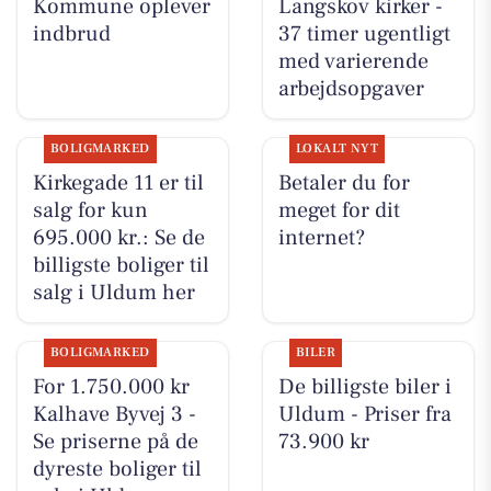
Kommune oplever
Langskov kirker -
indbrud
37 timer ugentligt
med varierende
arbejdsopgaver
BOLIGMARKED
LOKALT NYT
Kirkegade 11 er til
Betaler du for
salg for kun
meget for dit
695.000 kr.: Se de
internet?
billigste boliger til
salg i Uldum her
BOLIGMARKED
BILER
For 1.750.000 kr
De billigste biler i
Kalhave Byvej 3 -
Uldum - Priser fra
Se priserne på de
73.900 kr
dyreste boliger til