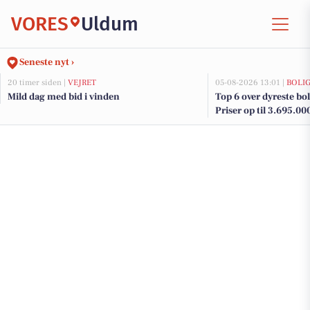
VORES
Uldum
Seneste nyt ›
20 timer siden |
VEJRET
05-08-2026 13:01 |
BOLI
Mild dag med bid i vinden
Top 6 over dyreste bol
Priser op til 3.695.00