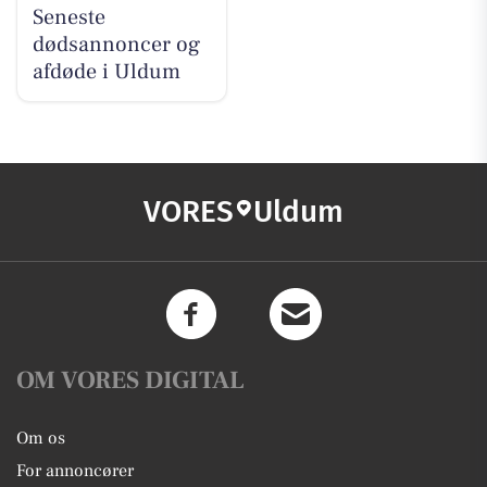
Seneste
dødsannoncer og
afdøde i Uldum
VORES
Uldum
OM VORES DIGITAL
Om os
For annoncører