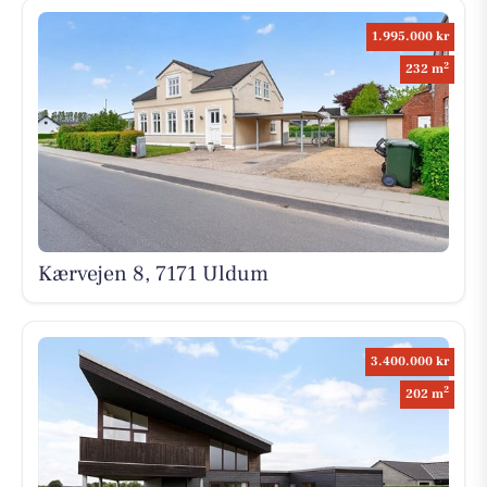
1.995.000 kr
2
232 m
Kærvejen 8, 7171 Uldum
3.400.000 kr
2
202 m