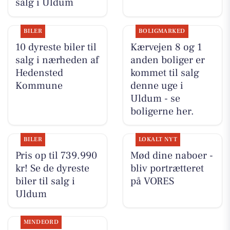
salg i Uldum
BILER
BOLIGMARKED
10 dyreste biler til
Kærvejen 8 og 1
salg i nærheden af
anden boliger er
Hedensted
kommet til salg
Kommune
denne uge i
Uldum - se
boligerne her.
BILER
LOKALT NYT
Pris op til 739.990
Mød dine naboer -
kr! Se de dyreste
bliv portrætteret
biler til salg i
på VORES
Uldum
MINDEORD