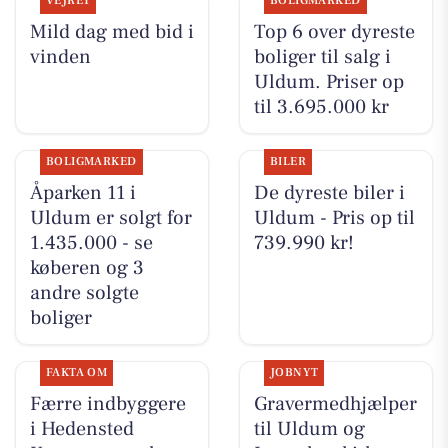
VEJRET
BOLIGMARKED
Mild dag med bid i
Top 6 over dyreste
vinden
boliger til salg i
Uldum. Priser op
til 3.695.000 kr
BOLIGMARKED
BILER
Åparken 11 i
De dyreste biler i
Uldum er solgt for
Uldum - Pris op til
1.435.000 - se
739.990 kr!
køberen og 3
andre solgte
boliger
FAKTA OM
JOBNYT
Færre indbyggere
Gravermedhjælper
i Hedensted
til Uldum og