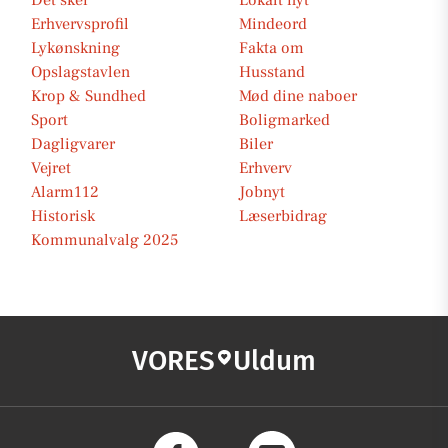
Det sker
Lokalt nyt
Erhvervsprofil
Mindeord
Lykønskning
Fakta om
Opslagstavlen
Husstand
Krop & Sundhed
Mød dine naboer
Sport
Boligmarked
Dagligvarer
Biler
Vejret
Erhverv
Alarm112
Jobnyt
Historisk
Læserbidrag
Kommunalvalg 2025
VORES
Uldum