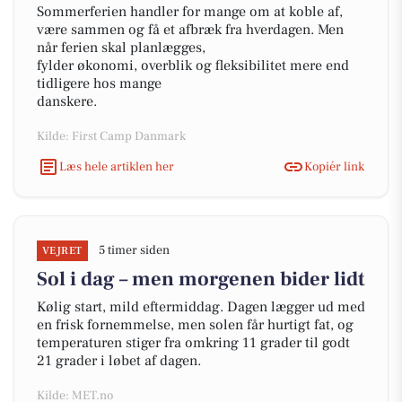
Sommerferien handler for mange om at koble af,
være sammen og få et afbræk fra hverdagen. Men
når ferien skal planlægges,
fylder økonomi, overblik og fleksibilitet mere end
tidligere hos mange
danskere.
Kilde: First Camp Danmark
Læs hele artiklen her
Kopiér link
5 timer siden
VEJRET
Sol i dag – men morgenen bider lidt
Kølig start, mild eftermiddag. Dagen lægger ud med
en frisk fornemmelse, men solen får hurtigt fat, og
temperaturen stiger fra omkring 11 grader til godt
21 grader i løbet af dagen.
Kilde: MET.no