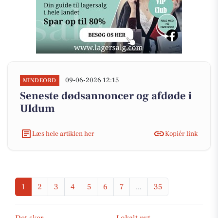
09-06-2026 12:15
MINDEORD
Seneste dødsannoncer og afdøde i
Uldum
Læs hele artiklen her
Kopiér link
1
2
3
4
5
6
7
...
35