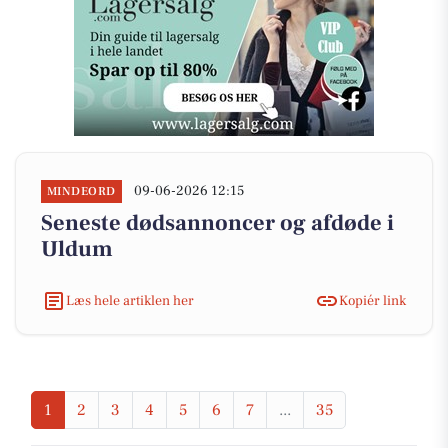
09-06-2026 12:15
MINDEORD
Seneste dødsannoncer og afdøde i
Uldum
Læs hele artiklen her
Kopiér link
1
2
3
4
5
6
7
...
35