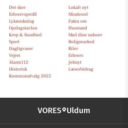
Det sker
Lokalt nyt
Erhvervsprofil
Mindeord
Lykønskning
Fakta om
Opslagstavlen
Husstand
Krop & Sundhed
Mød dine naboer
Sport
Boligmarked
Dagligvarer
Biler
Vejret
Erhverv
Alarm112
Jobnyt
Historisk
Læserbidrag
Kommunalvalg 2025
VORES
Uldum