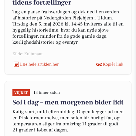
tidens fortællinger
Tag en pause fra hverdagen og dyk ned i en verden
af historier på Nedergården Plejehjem i Uldum.
Tirsdag den 5. maj 2026 kl. 14:45 inviteres alle til en
hyggelig historietime, hvor du kan nyde sjove
fortællinger, minder fra de gode gamle dage,
kærlighedshistorier og eventyr.
Kilde: Kultunaut
Læs hele artiklen her
Kopiér link
13 timer siden
VEJRET
Sol i dag – men morgenen bider lidt
Kølig start, mild eftermiddag. Dagen lægger ud med
en frisk fornemmelse, men solen får hurtigt fat, og
temperaturen stiger fra omkring 11 grader til godt
21 grader i løbet af dagen.