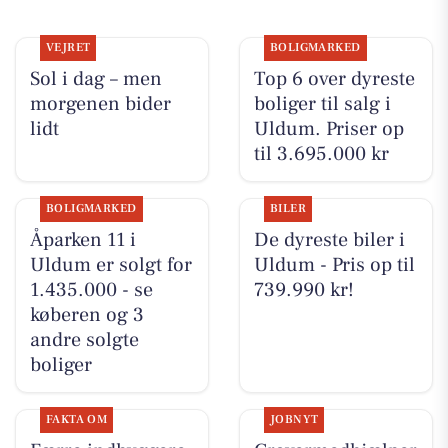
VEJRET
BOLIGMARKED
Sol i dag – men
Top 6 over dyreste
morgenen bider
boliger til salg i
lidt
Uldum. Priser op
til 3.695.000 kr
BOLIGMARKED
BILER
Åparken 11 i
De dyreste biler i
Uldum er solgt for
Uldum - Pris op til
1.435.000 - se
739.990 kr!
køberen og 3
andre solgte
boliger
FAKTA OM
JOBNYT