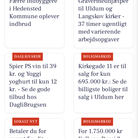
Færre indbyggere
Gravermedhjælper
i Hedensted
til Uldum og
Kommune oplever
Langskov kirker -
indbrud
37 timer ugentligt
med varierende
arbejdsopgaver
DAGLIGVARER
BOLIGMARKED
Spier PS vin til 39
Kirkegade 11 er til
kr. og Yoggi
salg for kun
yoghurt til kun 12
695.000 kr.: Se de
kr. - Se de gode
billigste boliger til
tilbud hos
salg i Uldum her
DagliBrugsen
LOKALT NYT
BOLIGMARKED
Betaler du for
For 1.750.000 kr