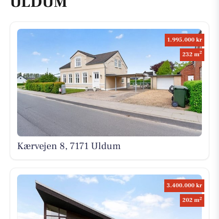
ULDUM
1.995.000 kr
2
232 m
Kærvejen 8, 7171 Uldum
3.400.000 kr
2
202 m