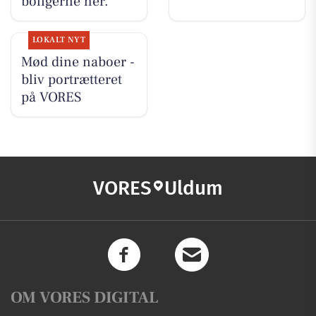
boligerne her.
LOKALT NYT
Mød dine naboer -
bliv portrætteret
på VORES
VORES
Uldum
OM VORES DIGITAL