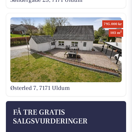
Søndergade 23, 7171 Uldum
795.000 kr
2
103 m
Østerled 7, 7171 Uldum
FÅ TRE GRATIS
SALGSVURDERINGER