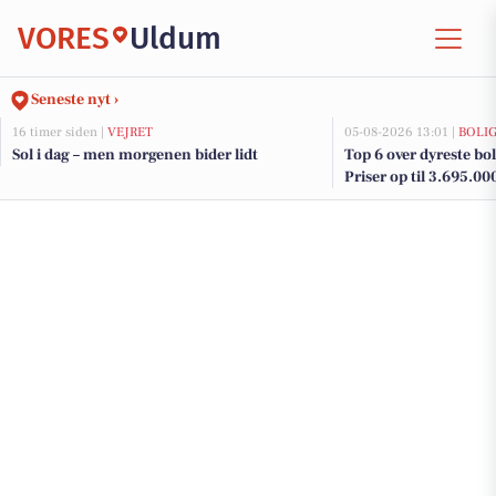
VORES
Uldum
Seneste nyt ›
16 timer siden |
VEJRET
05-08-2026 13:01 |
BOLI
Sol i dag – men morgenen bider lidt
Top 6 over dyreste bol
Priser op til 3.695.00