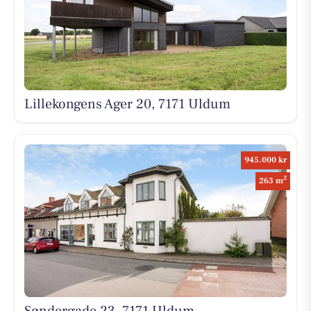
Lillekongens Ager 20, 7171 Uldum
945.000 kr
2
263 m