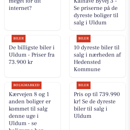
meget for dit
Kalhave Byvej 3 -
internet?
Se priserne på de
dyreste boliger til
salg i Uldum
BILER
BILER
De billigste biler i
10 dyreste biler til
Uldum - Priser fra
salg i nærheden af
73.900 kr
Hedensted
Kommune
BOLIGMARKED
BILER
Kærvejen 8 og 1
Pris op til 739.990
anden boliger er
kr! Se de dyreste
kommet til salg
biler til salg i
denne uge i
Uldum
Uldum - se