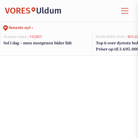
VORES
Uldum
Seneste nyt ›
14 timer siden |
VEJRET
05-08-2026 13:01 |
BOLI
Sol i dag – men morgenen bider lidt
Top 6 over dyreste bol
Priser op til 3.695.00