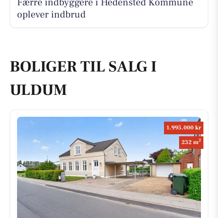
Færre indbyggere i Hedensted Kommune
oplever indbrud
BOLIGER TIL SALG I
ULDUM
1.995.000 kr
2
232 m