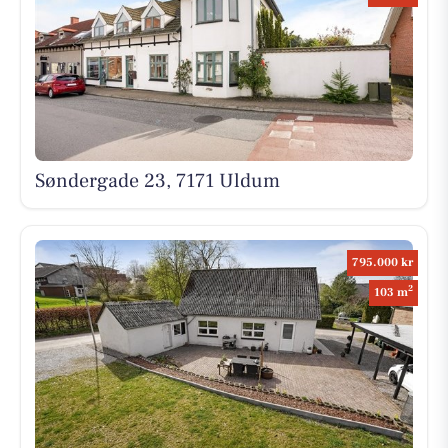
Søndergade 23, 7171 Uldum
795.000 kr
2
103 m