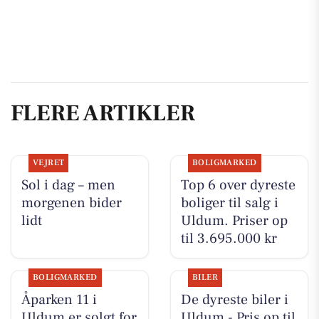
FLERE ARTIKLER
VEJRET
BOLIGMARKED
Sol i dag – men
Top 6 over dyreste
morgenen bider
boliger til salg i
lidt
Uldum. Priser op
til 3.695.000 kr
BOLIGMARKED
BILER
Åparken 11 i
De dyreste biler i
Uldum er solgt for
Uldum - Pris op til