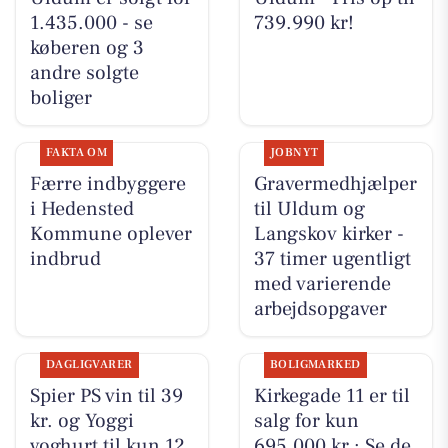
1.435.000 - se
739.990 kr!
køberen og 3
andre solgte
boliger
FAKTA OM
JOBNYT
Færre indbyggere
Gravermedhjælper
i Hedensted
til Uldum og
Kommune oplever
Langskov kirker -
indbrud
37 timer ugentligt
med varierende
arbejdsopgaver
DAGLIGVARER
BOLIGMARKED
Spier PS vin til 39
Kirkegade 11 er til
kr. og Yoggi
salg for kun
yoghurt til kun 12
695.000 kr.: Se de