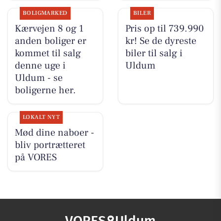
BOLIGMARKED
BILER
Kærvejen 8 og 1
Pris op til 739.990
anden boliger er
kr! Se de dyreste
kommet til salg
biler til salg i
denne uge i
Uldum
Uldum - se
boligerne her.
LOKALT NYT
Mød dine naboer -
bliv portrætteret
på VORES
VORES
Uldum