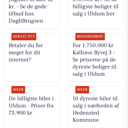
kr. - Se de gode
billigste boliger til
tilbud hos
salg i Uldum her
DagliBrugsen
LOKALT NYT
BOLIGMARKED
Betaler du for
For 1.750.000 kr
meget for dit
Kalhave Byvej 3 -
internet?
Se priserne på de
dyreste boliger til
salg i Uldum
BILER
BILER
De billigste biler i
10 dyreste biler til
Uldum - Priser fra
salg i nærheden af
73.900 kr
Hedensted
Kommune