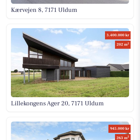
Kærvejen 8, 7171 Uldum
3.400.000 kr
2
202 m
Lillekongens Ager 20, 7171 Uldum
945.000 kr
2
263 m